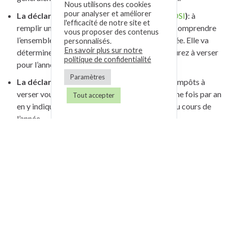
Nous utilisons des cookies
pour analyser et améliorer
La déclaration sociale des indépendants (
DSI
)
: à
l'efficacité de notre site et
remplir une fois par an, cette déclaration doit comprendre
vous proposer des contenus
l’ensemble des revenus professionnels de l’année. Elle va
personnalisés.
En savoir plus sur notre
déterminer les cotisations sociales que vous aurez à verser
politique de confidentialité
pour l’année suivante.
Paramètres
La déclaration 2042
: afin de déterminer vos impôts à
verser vous devrez remplir cette déclaration une fois par an
Tout accepter
en y indiquant vos revenus personnels perçus au cours de
l’année.
Pour éviter de payer une majoration de 25% de votre résultat
fiscal vous pouvez adhérer à une Association de Gestion
Agréée (AGA).
Publié le 12 Mars 2019, par
Gest4U Admin Gest4U Admin
,
Dans
Agent commercial immobilier
,
Comptabilité