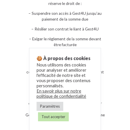
réserve le droit de :
– Suspendre son accès à Gest4U jusqu’au
paiement de la somme due
– Résilier son contrat le liant à Gest4U
– Exiger le règlement de la somme devant
être facturée
Ces conditions n’auront pas vocation à
🍪 À propos des cookies
s’exercer si elles font l’objet d’une
Nous utilisons des cookies
contestation justifiée par le client et qu’il
pour analyser et améliorer
collabore de façon à résoudre le litige le liant
l'efficacité de notre site et
à Gest4U.
vous proposer des contenus
personnalisés.
Article 9 – Confidentialité
En savoir plus sur notre
politique de confidentialité
Comme précisé dans les articles de ce
contrat le client s’engage à ne pas diffuser
Paramètres
des informations échangées entre lui et
Gest4U étant par nature considérées comme
Tout accepter
confidentielles (sauf exceptions
précédemment citées dans ce contrat).