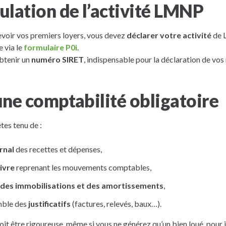
ulation de l’activité LMNP
oir vos premiers loyers, vous devez
déclarer votre activité
de 
 via le
formulaire P0i
.
btenir un
numéro SIRET
, indispensable pour la déclaration de vos
une comptabilité obligatoire
tes tenu de :
rnal
des recettes et dépenses,
ivre
reprenant les mouvements comptables,
 des immobilisations et des amortissements
,
mble des
justificatifs
(factures, relevés, baux…).
it être rigoureuse, même si vous ne générez qu’un bien loué, pour ju