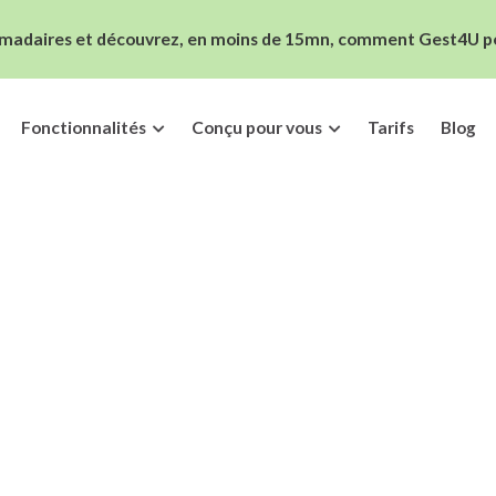
madaires et découvrez, en moins de 15mn, comment Gest4U peut
Fonctionnalités
Conçu pour vous
Tarifs
Blog