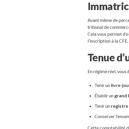
Immatric
Avant même de percev
tribunal de commerce
Cela vous permet d’o
l’inscription à la CFE.
Tenue d’
En régime réel, vous ê
Tenir un
livre-jou
Établir un
grand l
Tenir un
registre
Conserver l’ense
Cette comptabilité do