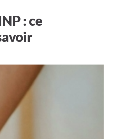
NP : ce
savoir