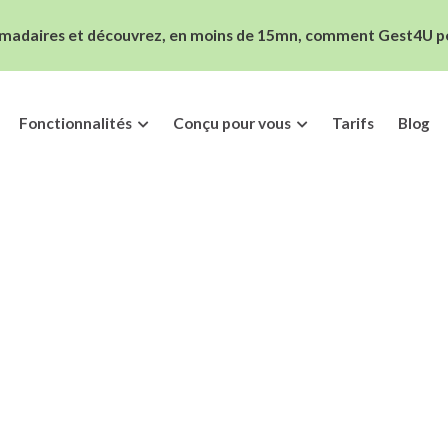
madaires et découvrez, en moins de 15mn, comment Gest4U peut
Fonctionnalités
Conçu pour vous
Tarifs
Blog