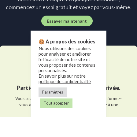
commencez un essai gratuit et voyez par vous-même.
Essayer maintenant
🍪 À propos des cookies
Nous utilisons des cookies
pour analyser et améliorer
l'efficacité de notre site et
vous proposer des contenus
personnalisés.
En savoir plus sur notre
politique de confidentialité
Participez à une démonstration privée.
Paramètres
Vous souhaitez en savoir plus sur notre logiciel? Informez-
Tout accepter
vous auprès de l'un de nos experts et participez à une
démonstration privée.
Inscrivez-vous pour participer à une démo.