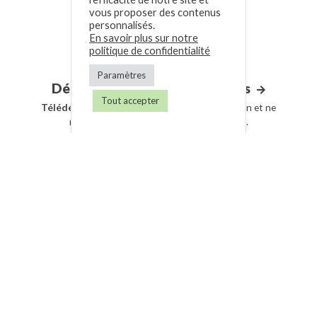
vous proposer des contenus
personnalisés.
En savoir plus sur notre
politique de confidentialité
Paramètres
Déclarations sociales et fiscales
Tout accepter
Télédéclarez
(*) directement depuis l'application et ne
manquez plus vos échéances déclaratives.
* Sous réserve de votre éligibilité auprés de l'URSSAF.
Pilotage d'entreprise
Prévoyez
vos charges sociales et
anticipez
les changements
de situation à l'aide de nos outils de simulations avancées.