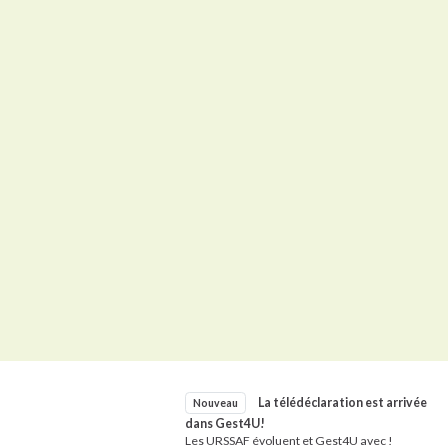
La télédéclaration est arrivée
Nouveau
dans Gest4U!
Les URSSAF évoluent et Gest4U avec !