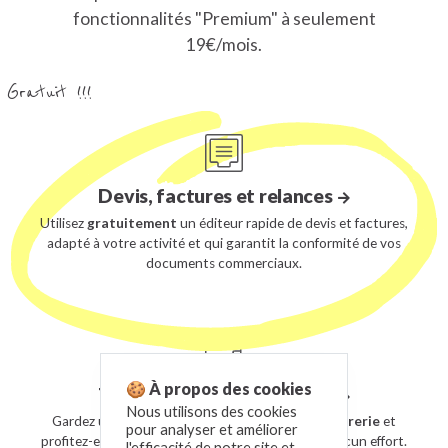
fonctionnalités "Premium" à seulement
19€/mois.
Gratuit !!!
Devis, factures et relances
Utilisez
gratuitement
un éditeur rapide de devis et factures,
adapté à votre activité et qui garantit la conformité de vos
documents commerciaux.
🍪 À propos des cookies
Trésorerie et comptabilité
Nous utilisons des cookies
Gardez une visibilité quotidienne sur votre
trésorerie
et
pour analyser et améliorer
profitez-en pour tenir votre
comptabilité
sans aucun effort.
l'efficacité de notre site et