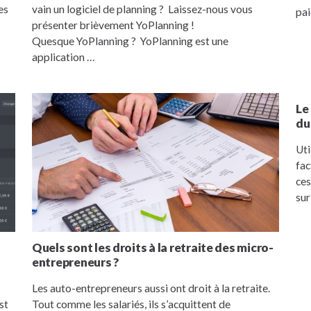
es
vain un logiciel de planning ? Laissez-nous vous
pai
présenter brièvement YoPlanning !
Quesque YoPlanning ? YoPlanning est une
application …
Le
du
Uti
fac
ces
sur
Quels sont les droits à la retraite des micro-
entrepreneurs ?
Les auto-entrepreneurs aussi ont droit à la retraite.
st
Tout comme les salariés, ils s’acquittent de