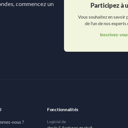
condes, commencez un
Participez à
.
Vous souhaitez en savoir 
de l'un de nos experts
Inscrivez-vou
U
Fonctionnalités
Logiciel de
mmes-nous ?
devis & factures gratuit