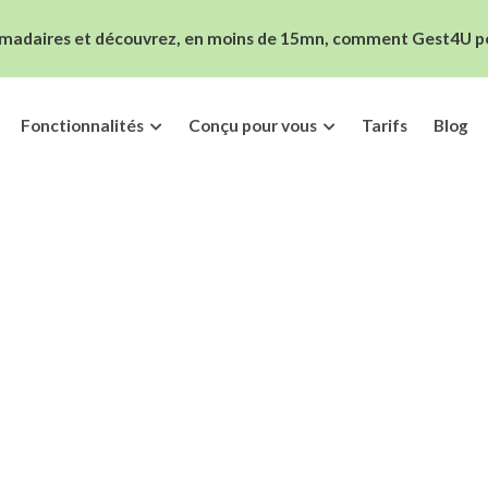
madaires et découvrez, en moins de 15mn, comment Gest4U peut
Fonctionnalités
Conçu pour vous
Tarifs
Blog