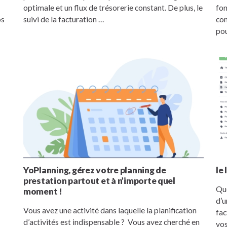
optimale et un flux de trésorerie constant. De plus, le
fon
os
suivi de la facturation …
com
po
YoPlanning, gérez votre planning de
le
s
prestation partout et à n’importe quel
Que
moment !
d’u
Vous avez une activité dans laquelle la planification
fac
d’activités est indispensable ? Vous avez cherché en
vos