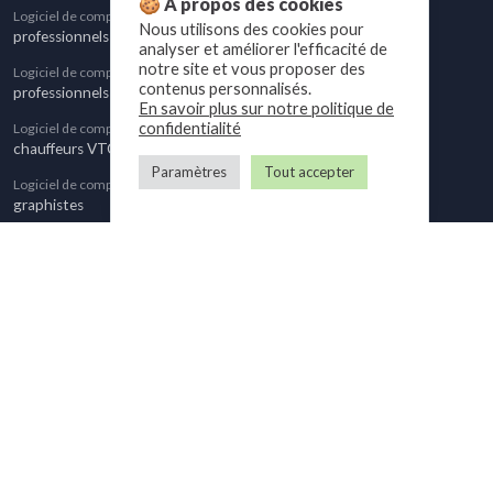
🍪 À propos des cookies
Logiciel de comptabilité pour
Nous utilisons des cookies pour
professionnels proches du plafond de TVA
analyser et améliorer l'efficacité de
notre site et vous proposer des
Logiciel de comptabilité pour
contenus personnalisés.
professionnels assujettis à TVA
En savoir plus sur notre politique de
confidentialité
Logiciel de comptabilité pour
chauffeurs VTC
Paramètres
Tout accepter
Logiciel de comptabilité pour
graphistes
Logiciel de comptabilité pour
agents commerciaux immobiliers
Nous suivre
Twitter
Facebook
Linkedin