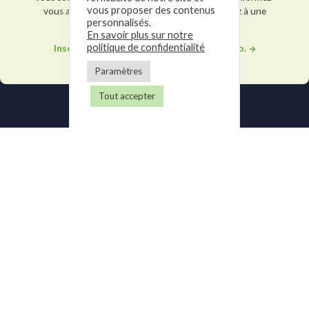
vous proposer des contenus
vous auprès de l'un de nos experts et participez à une
personnalisés.
démonstration privée.
En savoir plus sur notre
politique de confidentialité
Inscrivez-vous pour participer à une démo.
Paramètres
Tout accepter
Newsletter
Recevez chaque mois les derniers articles de notre blog directement
dans votre boîte email et restez informé des nouveautés de notre
solution logicielle.
Email