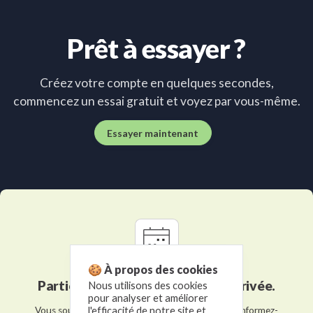
Prêt à essayer ?
Créez votre compte en quelques secondes,
commencez un essai gratuit et voyez par vous-même.
Essayer maintenant
🍪 À propos des cookies
Participez à une démonstration privée.
Nous utilisons des cookies
pour analyser et améliorer
Vous souhaitez en savoir plus sur notre logiciel? Informez-
l'efficacité de notre site et