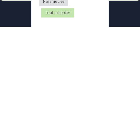
Paramètres
Tout accepter
Newsletter
Recevez chaque mois les derniers articles de notre blog directement
dans votre boîte email et restez informé des nouveautés de notre
solution logicielle.
Email
S'inscrire
Gest4U
Fonctionnalités