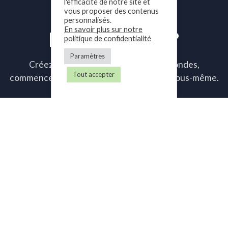
l'efficacité de notre site et
vous proposer des contenus
personnalisés.
En savoir plus sur notre
Prêt à essayer ?
politique de confidentialité
Paramètres
Créez votre compte en quelques secondes,
Tout accepter
commencez un essai gratuit et voyez par vous-même.
Essayer maintenant
Participez à une démonstration privée.