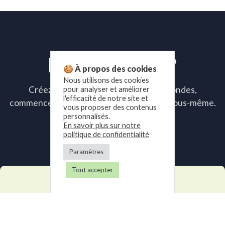
Prêt à essayer ?
🍪 À propos des cookies
Nous utilisons des cookies
Créez votre compte en quelques secondes,
pour analyser et améliorer
l'efficacité de notre site et
commencez un essai gratuit et voyez par vous-même.
vous proposer des contenus
personnalisés.
Essayer maintenant
En savoir plus sur notre
politique de confidentialité
Paramètres
Tout accepter