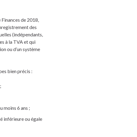
de Finances de 2018,
’enregistrement des
duelles (indépendants,
es à la TVA et qui
stion ou d’un système
pes bien précis :
;
u moins 6 ans ;
é inférieure ou égale