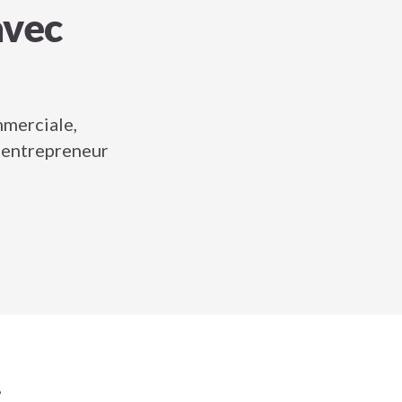
avec
mmerciale,
o-entrepreneur
.