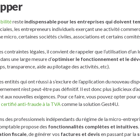
opper
bilité
reste
indispensable pour les entreprises qui doivent te
iales, les entrepreneurs individuels exerçant une activité commerc
e micro, certaines sociétés civiles, associations et certains comités
 contraintes légales, il convient de rappeler que l’utilisation d’un l
dans une large mesure d’
optimiser le fonctionnement et le dé
s, transparence, aide au pilotage des activités, etc).
es entités qui ont réussi à s’exclure de l’application du nouveau dispo
ernement n’est peut-être pas définitif. Il est donc plus judicieux d’
t aux nouvelles exigences. Pour ce faire, vous pouvez opter pour 
 certifié anti-fraude à la TVA
comme la solution Gest4U.
s des professionnels indépendants du régime de la micro-entrepri
l comptable propose des
fonctionnalités complètes et intuitives
.
tion fiscale
, de générer vos
factures et devis
en passant par la
s