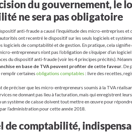
ision du gouvernement, le lo
ité ne sera pas obligatoire
ispositif anti-fraude a causé l’inquiétude des micro-entreprises et 
autorités ont recentré le dispositif sur les seuls logiciels et système
 logiciels de comptabilité et de gestion. En pratique, cela signifie
micro-entrepreneurs n’ont pas l’obligation de s’équiper d’un logicie
es du dispositif anti-fraude (voir les 4 principes précités). Néan
ranchise en base de TVA peuvent profiter de cette faveur
. De 
 remplir certaines
obligations comptables
: livre des recettes, reg
ent de préciser que les micro-entrepreneurs soumis à la TVA réalisan
rvices ne donnant pas lieu à facturation, mais qui enregistrent leur
 ou un système de caisse doivent tout mettre en œuvre pour répondr
par l’administration pour cette année 2018.
el de comptabilité, indispens