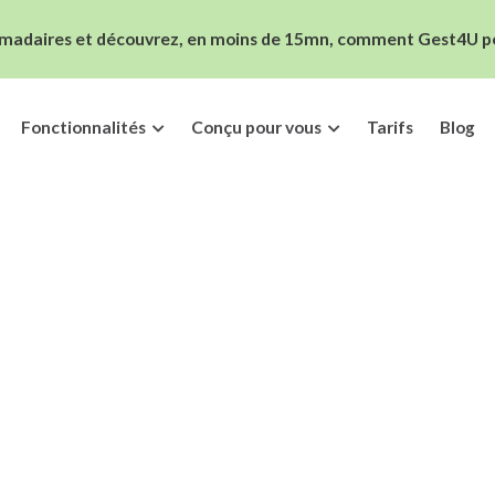
madaires et découvrez, en moins de 15mn, comment Gest4U peut
Fonctionnalités
Conçu pour vous
Tarifs
Blog