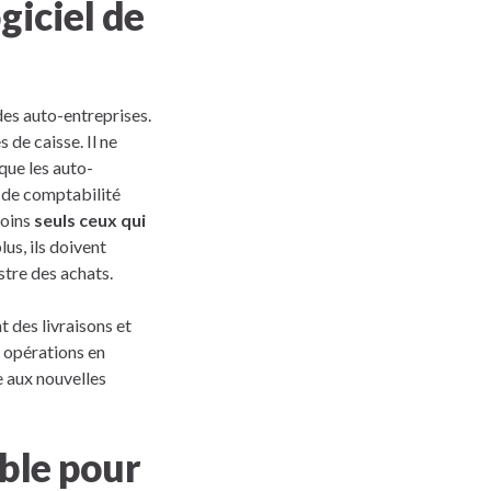
giciel de
des auto-entreprises.
s de caisse. Il ne
 que les auto-
l de comptabilité
moins
seuls ceux qui
plus, ils doivent
istre des achats.
t des livraisons et
s opérations en
e aux nouvelles
able pour