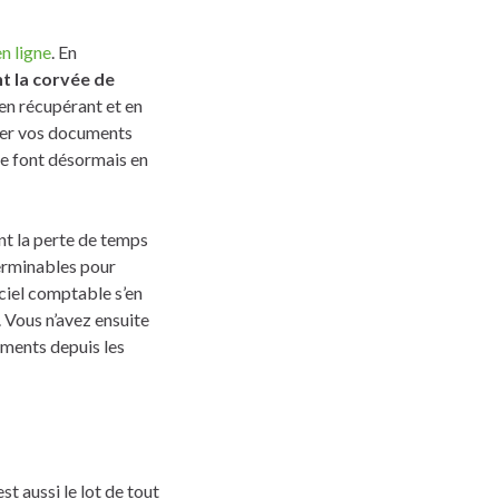
n ligne
. En
nt la corvée de
 en récupérant et en
érer vos documents
se font désormais en
nt la perte de temps
terminables pour
iciel comptable s’en
 Vous n’avez ensuite
uments depuis les
t aussi le lot de tout