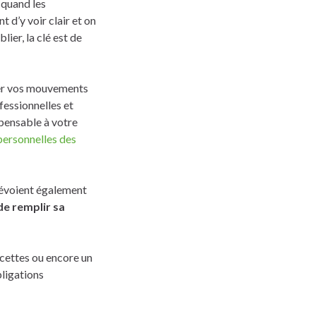
 quand les
t d’y voir clair et on
ier, la clé est de
rer vos mouvements
fessionnelles et
spensable à votre
personnelles des
prévoient également
 de remplir sa
ecettes ou encore un
bligations