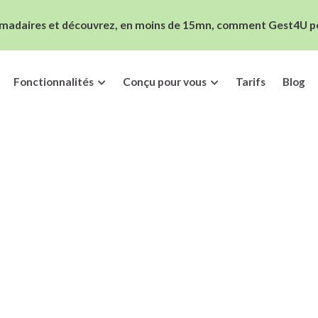
madaires et découvrez, en moins de 15mn, comment Gest4U peut
Fonctionnalités
Conçu pour vous
Tarifs
Blog