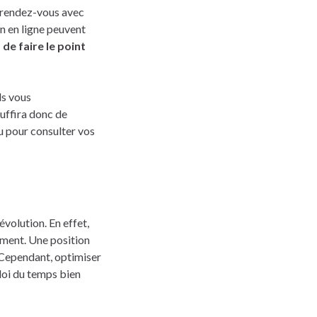
 rendez-vous avec
on en ligne peuvent
de faire le point
ls vous
uffira donc de
u pour consulter vos
évolution. En effet,
ement. Une position
. Cependant, optimiser
loi du temps bien