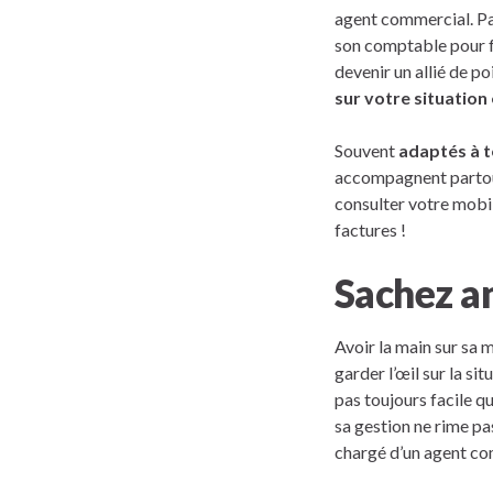
agent commercial. Pa
son comptable pour fai
devenir un allié de p
sur votre situation 
Souvent
adaptés à 
accompagnent partout
consulter votre mobil
factures !
Sachez an
Avoir la main sur sa m
garder l’œil sur la s
pas toujours facile q
sa gestion ne rime pa
chargé d’un agent co