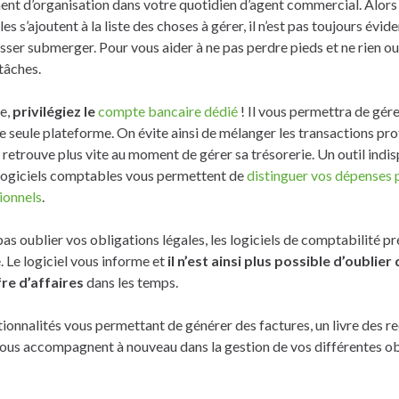
 d’organisation dans votre quotidien d’agent commercial. Alors
 s’ajoutent à la liste des choses à gérer, il n’est pas toujours éviden
sser submerger. Pour vous aider à ne pas perdre pieds et ne rien oubl
tâches.
re,
privilégiez le
compte bancaire dédié
! Il vous permettra de gé
e seule plateforme. On évite ainsi de mélanger les transactions pro
y retrouve plus vite au moment de gérer sa trésorerie. Un outil indi
logiciels comptables vous permettent de
distinguer vos dépenses 
ionnels
.
pas oublier vos obligations légales, les logiciels de comptabilité 
. Le logiciel vous informe et
il n’est ainsi plus possible d’oublier
fre d’affaires
dans les temps.
onnalités vous permettant de générer des factures, un livre des r
 vous accompagnent à nouveau dans la gestion de vos différentes o