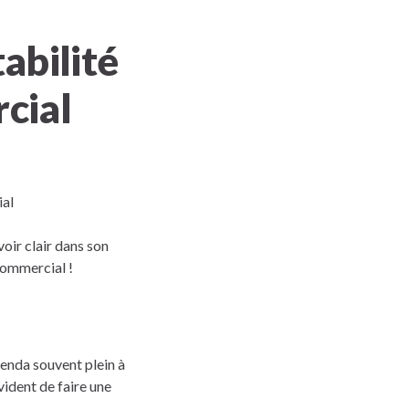
abilité
cial
voir clair dans son
commercial !
genda souvent plein à
ident de faire une