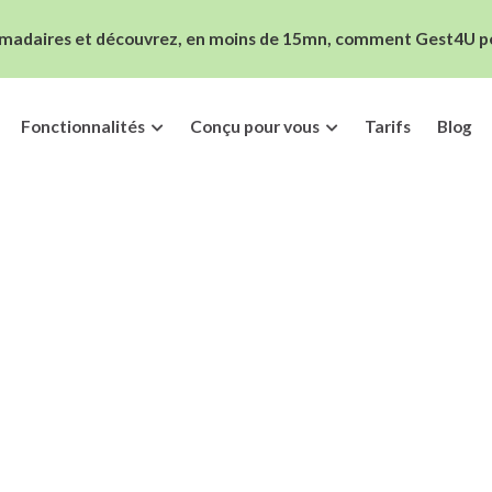
madaires et découvrez, en moins de 15mn, comment Gest4U peut
Fonctionnalités
Conçu pour vous
Tarifs
Blog