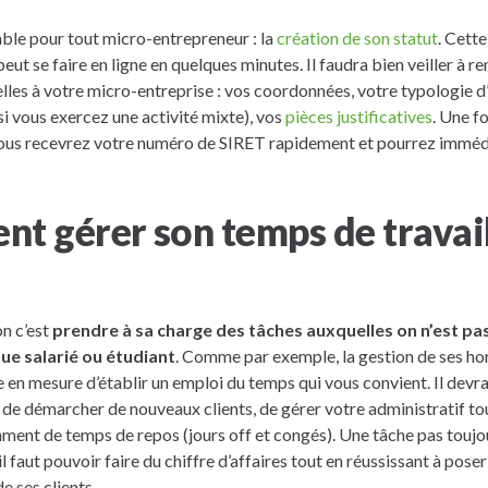
le pour tout micro-entrepreneur : la
création de son statut
. Cett
peut se faire en ligne en quelques minutes. Il faudra bien veiller à re
lles à votre micro-entreprise : vos coordonnées, votre typologie d’
 si vous exercez une activité mixte), vos
pièces justificatives
. Une f
 vous recevrez votre numéro de SIRET rapidement et pourrez imm
t gérer son temps de travail
n c’est
prendre à sa charge des tâches auxquelles on n’est p
ue salarié ou étudiant
. Comme par exemple, la gestion de ses hora
 en mesure d’établir un emploi du temps qui vous convient. Il devr
, de démarcher de nouveaux clients, de gérer votre administratif to
ent de temps de repos (jours off et congés). Une tâche pas toujour
l faut pouvoir faire du chiffre d’affaires tout en réussissant à poser
de ses clients.