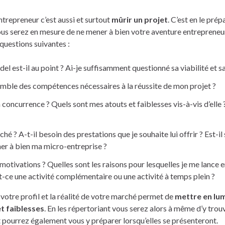
ntrepreneur c’est aussi et surtout
mûrir un projet
. C’est en le pré
us serez en mesure de ne mener à bien votre aventure entrepreneur
questions suivantes :
 est-il au point ? Ai-je suffisamment questionné sa viabilité et sa 
semble des compétences nécessaires à la réussite de mon projet ?
a concurrence ? Quels sont mes atouts et faiblesses vis-à-vis d’ell
é ? A-t-il besoin des prestations que je souhaite lui offrir ? Est-il
er à bien ma micro-entreprise ?
motivations ? Quelles sont les raisons pour lesquelles je me lance 
t-ce une activité complémentaire ou une activité à temps plein ?
votre profil et la réalité de votre marché permet de
mettre en lu
et faiblesses
. En les répertoriant vous serez alors à même d’y tro
 pourrez également vous y préparer lorsqu’elles se présenteront.