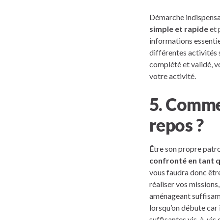
Démarche indispensab
simple et rapide
et 
informations essentie
différentes activités
complété et validé,
votre activité.
5. Commen
repos ?
Être son propre patro
confronté en tant q
vous faudra donc être
réaliser vos missions
aménageant suffisamm
lorsqu’on débute car i
suffisantes vis-à-vis 