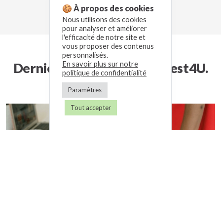
🍪 À propos des cookies
Nous utilisons des cookies
pour analyser et améliorer
l'efficacité de notre site et
vous proposer des contenus
personnalisés.
En savoir plus sur notre
Derniers articles du blog Gest4U.
politique de confidentialité
Paramètres
Tout accepter
Obligations comptables du LMNP : ce que vous devez
absolument savoir