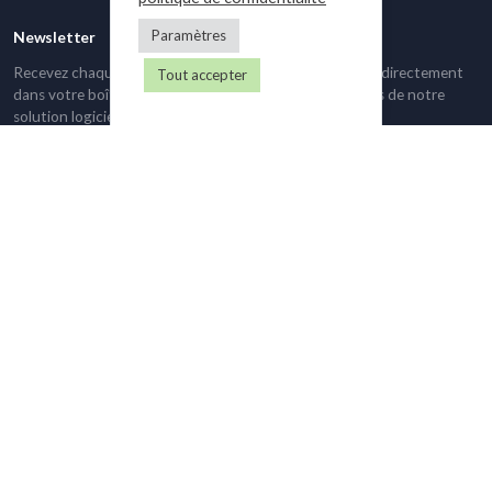
Paramètres
Newsletter
Recevez chaque mois les derniers articles de notre blog directement
Tout accepter
dans votre boîte email et restez informé des nouveautés de notre
solution logicielle.
Email
S'inscrire
Gest4U
Fonctionnalités
Logiciel de
Qui sommes-nous ?
devis & factures gratuit
Travailler chez GEST4U
Logiciel de
Tarifs
comptabilité et trésorerie
Logiciel de
Blog
déclarations sociales et fiscales