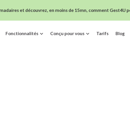
madaires et découvrez, en moins de 15mn, comment Gest4U peut
Fonctionnalités
Conçu pour vous
Tarifs
Blog