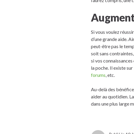
l’aurez compris, une
Augmente
Si vous voulez réuss
d’une grande aide. Ai
peut-être pas le tem
soit sans contraintes
si vos connaissances
la poche. Il existe su
forums
, etc.
Au-delà des bénéfices
aider au quotidien. 
dans une plus large m