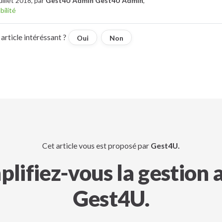
uillet 2018, par
Gest4U Admin Gest4U Admin
,
ilité
article intéréssant ?
Oui
Non
Cet article vous est proposé par
Gest4U.
plifiez-vous la gestion 
Gest4U.