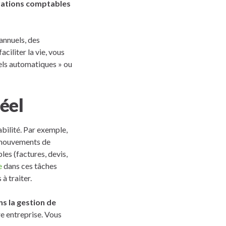
érations comptables
annuels, des
faciliter la vie, vous
els automatiques » ou
éel
abilité. Par exemple,
mouvements de
es (factures, devis,
e
dans ces tâches
à traiter.
ns la gestion de
e entreprise. Vous