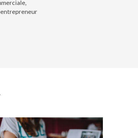
mmerciale,
o-entrepreneur
.