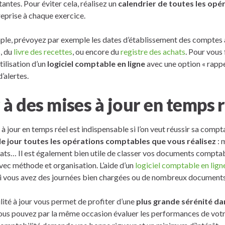
ntes. Pour éviter cela, réalisez un
calendrier de toutes les op
eprise à chaque exercice.
mple, prévoyez par exemple les dates d’établissement des comptes 
, du
livre des recettes
, ou encore du
registre des achats
. Pour vous 
ilisation d’un
logiciel comptable en ligne
avec une option « rapp
’alertes.
à des mises à jour en temps r
à jour en temps réel est indispensable si l’on veut réussir sa compt
 le jour toutes les opérations comptables que vous réalisez
: 
ats… Il est également bien utile de classer vos documents comptabl
ec méthode et organisation. L’aide d’un
logiciel comptable en lign
si vous avez des journées bien chargées ou de nombreux documents 
ité à jour vous permet de profiter d’une
plus grande sérénité da
Vous pouvez par la même occasion évaluer les performances de votr