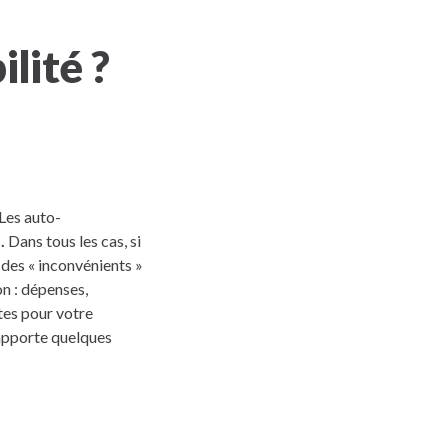
lité ?
 Les auto-
.
Dans tous les cas, si
 des « inconvénients »
on : dépenses,
tes pour votre
 apporte quelques