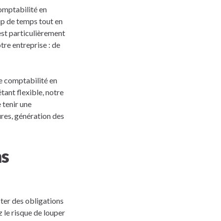
comptabilité en
up de temps tout en
 est particulièrement
re entreprise : de
de comptabilité en
tant flexible, notre
 tenir une
ures, génération des
ns
ecter des obligations
z le risque de louper