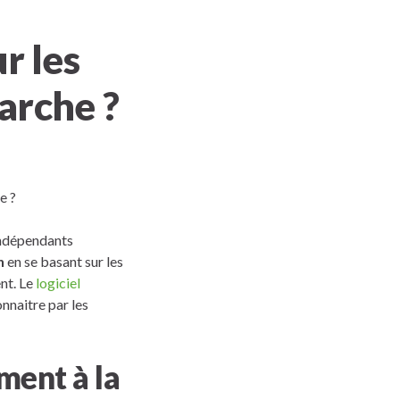
r les
arche ?
 indépendants
n
en se basant sur les
nt. Le
logiciel
nnaitre par les
ment à la