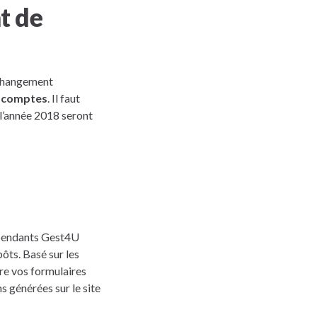
t de
, changement
 acomptes
. Il faut
 l’année 2018 seront
pendants Gest4U
ôts. Basé sur les
ère vos formulaires
s générées sur le site