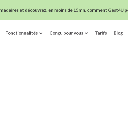
madaires et découvrez, en moins de 15mn, comment Gest4U peut
Fonctionnalités
Conçu pour vous
Tarifs
Blog