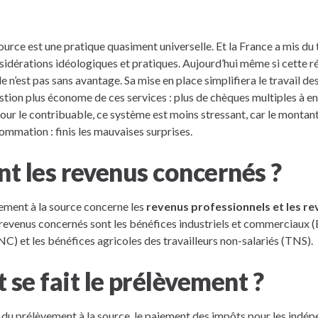
ource est une pratique quasiment universelle. Et la France a mis du
idérations idéologiques et pratiques. Aujourd’hui même si cette r
le n’est pas sans avantage. Sa mise en place simplifiera le travail de
stion plus économe de ces services : plus de chèques multiples à en
ur le contribuable, ce système est moins stressant, car le montant
ommation : finis les mauvaises surprises.
t les revenus concernés ?
ement à la source concerne les
revenus professionnels et les re
 revenus concernés sont les bénéfices industriels et commerciaux (
) et les bénéfices agricoles des travailleurs non-salariés (TNS).
se fait le prélèvement ?
 du prélèvement à la source, le paiement des impôts pour les indép