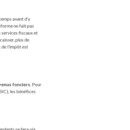
 temps avant d’y
éforme ne fait pas
s services fiscaux et
caisser, plus de
 de l’impôt est
venus fonciers
. Pour
BIC), les bénéfices
endants se fera via