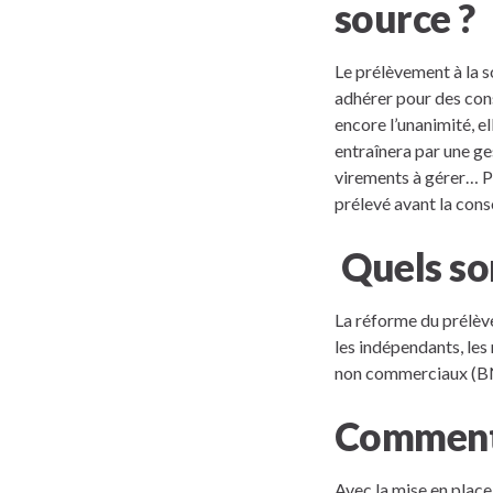
source ?
Le prélèvement à la s
adhérer pour des cons
encore l’unanimité, el
entraînera par une ge
virements à gérer… Po
prélevé avant la cons
Quels son
La réforme du prélèv
les indépendants, les
non commerciaux (BNC
Comment 
Avec la mise en place