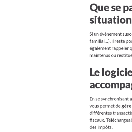
Que se pa
situation
Si un évènement susce
familial…), il reste p
également rappeler qu
maintenus ou restitu
Le logic
accompa
En se synchronisant 
vous permet de
gére
différentes transacti
fiscaux. Téléchargeab
des impôts.