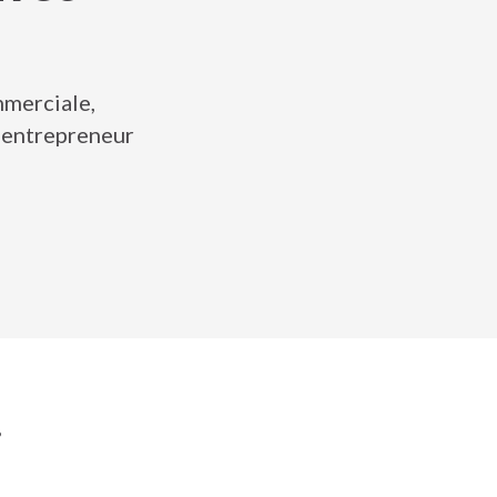
mmerciale,
o-entrepreneur
.