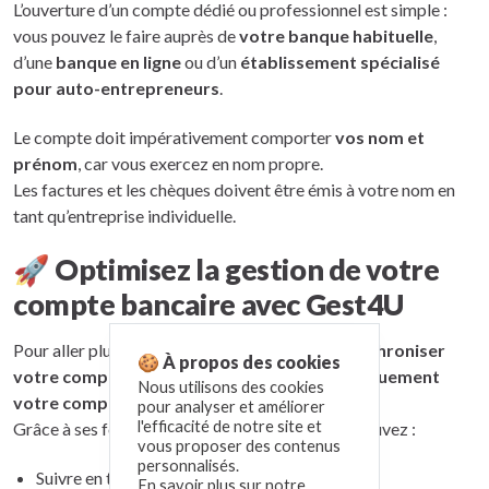
L’ouverture d’un compte dédié ou professionnel est simple :
vous pouvez le faire auprès de
votre banque habituelle
,
d’une
banque en ligne
ou d’un
établissement spécialisé
pour auto-entrepreneurs
.
Le compte doit impérativement comporter
vos nom et
prénom
, car vous exercez en nom propre.
Les factures et les chèques doivent être émis à votre nom en
tant qu’entreprise individuelle.
🚀 Optimisez la gestion de votre
compte bancaire avec Gest4U
Pour aller plus loin,
Gest4U
vous permet de
synchroniser
🍪 À propos des cookies
votre compte bancaire
et de
gérer automatiquement
Nous utilisons des cookies
votre comptabilité
.
pour analyser et améliorer
l'efficacité de notre site et
Grâce à ses fonctionnalités intelligentes, vous pouvez :
vous proposer des contenus
personnalisés.
Suivre en temps réel votre trésorerie
En savoir plus sur notre