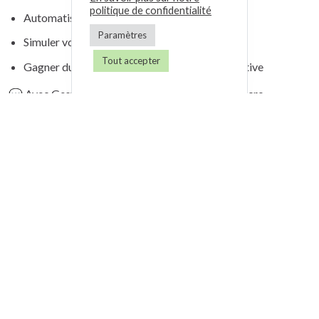
politique de confidentialité
Automatiser vos déclarations
Paramètres
Simuler vos charges et cotisations
Tout accepter
Gagner du temps sur votre gestion administrative
💬 Avec Gest4U, simplifiez la gestion de votre micro-
entreprise et concentrez-vous sur l’essentiel :
votre activité
.
Publié le 18 Décembre 2017, par
Gest4U Admin Gest4U Admin
,
Dans
Auto-entrepreneur
,
Comptabilité
Avez-vous trouvé cet article intéréssant ?
Oui
Non