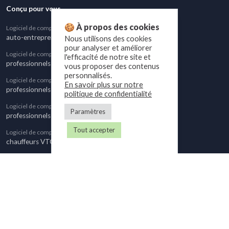
Conçu pour vous
🍪 À propos des cookies
Logiciel de comptabilité pour
auto-entrepreneurs
Nous utilisons des cookies
pour analyser et améliorer
Logiciel de comptabilité pour
l'efficacité de notre site et
professionnels BNC au régime réel simplifié
vous proposer des contenus
personnalisés.
Logiciel de comptabilité pour
En savoir plus sur notre
professionnels proches du plafond de TVA
politique de confidentialité
Logiciel de comptabilité pour
Paramètres
professionnels assujettis à TVA
Tout accepter
Logiciel de comptabilité pour
chauffeurs VTC
Logiciel de comptabilité pour
graphistes
Logiciel de comptabilité pour
agents commerciaux immobiliers
Nous suivre