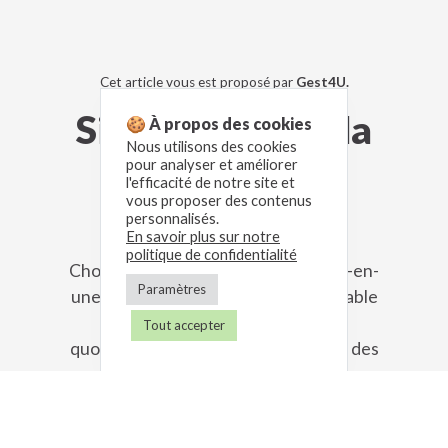
Cet article vous est proposé par
Gest4U.
Simplifiez-vous la
🍪 À propos des cookies
Nous utilisons des cookies
gestion avec
pour analyser et améliorer
l'efficacité de notre site et
vous proposer des contenus
Gest4U.
personnalisés.
En savoir plus sur notre
politique de confidentialité
Choisissez Gest4U, la solution toute-en-
Paramètres
une de gestion commerciale, comptable
et administrative qui simplifie le
Tout accepter
quotidien des auto-entrepreneur et des
professions libérales en BNC.
Essayez maintenant