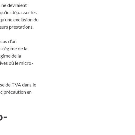
 ne devraient
u’ici dépasser les
 qu’une exclusion du
eurs prestations.
 cas d’un
u régime de la
égime de la
ives où le micro-
ase de TVA dans le
ec précaution en
o-