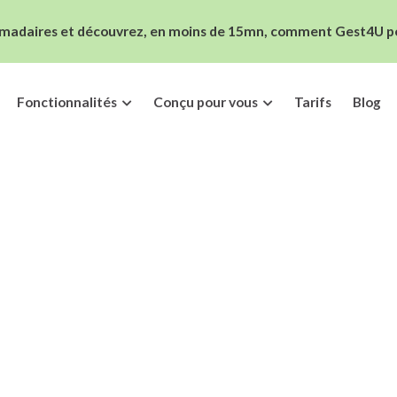
madaires et découvrez, en moins de 15mn, comment Gest4U peut
Fonctionnalités
Conçu pour vous
Tarifs
Blog