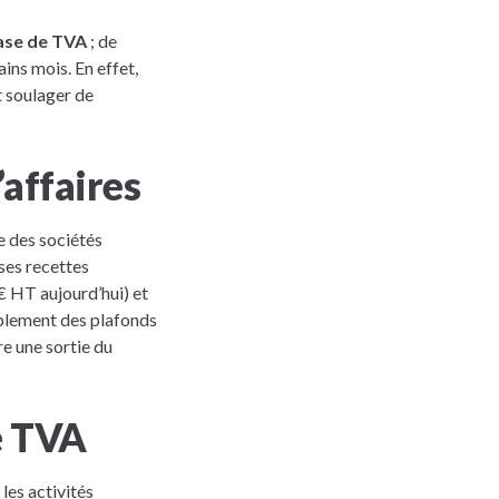
base de TVA
; de
ns mois. En effet,
t soulager de
affaires
e des sociétés
 ses recettes
€ HT aujourd’hui) et
ublement des plafonds
e une sortie du
e TVA
es activités