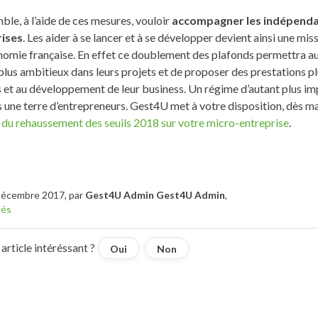
le, à l’aide de ces mesures, vouloir
accompagner les indépendan
rises
. Les aider à se lancer et à se développer devient ainsi une m
nomie française. En effet ce doublement des plafonds permettra a
plus ambitieux dans leurs projets et de proposer des prestations pl
s et au développement de leur business. Un régime d’autant plus im
 une terre d’entrepreneurs. Gest4U met à votre disposition, dès ma
t du rehaussement des seuils 2018 sur votre micro-entreprise
.
 Décembre 2017, par
Gest4U Admin Gest4U Admin
,
tés
article intéréssant ?
Oui
Non