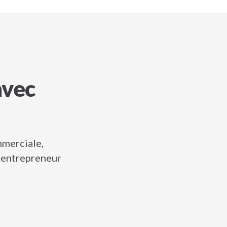
avec
mmerciale,
o-entrepreneur